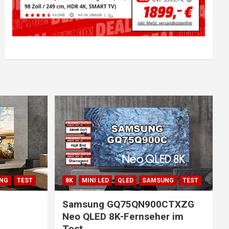
NG
TEST
8K
MINI LED
QLED
SAMSUNG
TEST
Samsung GQ75QN900CTXZG
Neo QLED 8K-Fernseher im
Test