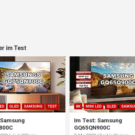
r im Test
LED
QLED
SAMSUNG
TEST
8K
MINI LED
QLED
SAMSU
: Samsung
Im Test: Samsung
800C
GQ65QN900C