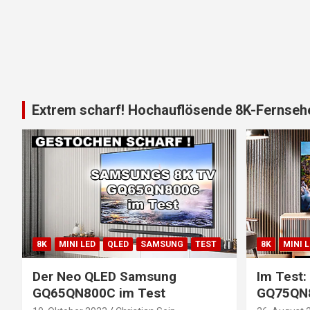
Extrem scharf! Hochauflösende 8K-Fernsehe
8K
MINI LED
QLED
SAMSUNG
TEST
8K
MINI 
Der Neo QLED Samsung
Im Test
GQ65QN800C im Test
GQ75QN