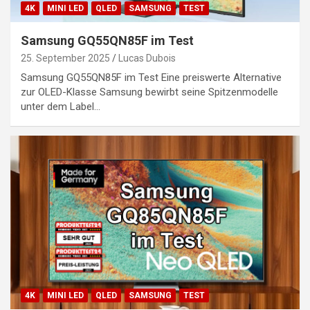
4K
MINI LED
QLED
SAMSUNG
TEST
Samsung GQ55QN85F im Test
25. September 2025
Lucas Dubois
Samsung GQ55QN85F im Test Eine preiswerte Alternative
zur OLED-Klasse Samsung bewirbt seine Spitzenmodelle
unter dem Label…
4K
MINI LED
QLED
SAMSUNG
TEST