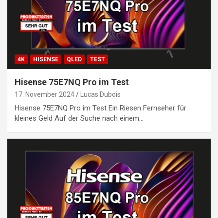
4K
HISENSE
QLED
TEST
Hisense 75E7NQ Pro im Test
17. November 2024
Lucas Dubois
Hisense 75E7NQ Pro im Test Ein Riesen Fernseher für
kleines Geld Auf der Suche nach einem…