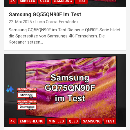
4K
MINI LED
QLED
SAMSUNG
TEST
Samsung GQ55QN90F im Test
22. Mai 2025
Lucia Gracia-Fernández
Samsung GQ55QN90F im Test Die neue QN90F-Serie bildet
die Speerspitze von Samsungs 4K-Fernsehern. Die
Koreaner setzen…
4K
EMPFEHLUNG
MINI LED
QLED
SAMSUNG
TEST