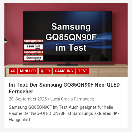
4K
MINI LED
QLED
SAMSUNG
TEST
Im Test: Der Samsung GQ85QN90F Neo-QLED
Fernseher
28. September 2025
Lucia Gracia-Fernández
Samsung GQ85QN90F im Test Auch geeignet für helle
Räume Der Neo-QLED QN90F ist Samsungs aktuelles 4K-
Flaggschiff,…