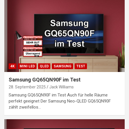
4K
MINI LED
QLED
SAMSUNG
TEST
Samsung GQ65QN90F im Test
28. September 2025
Jack Williams
Samsung GQ65QN90F im Test Auch für helle Räume
perfekt geeignet Der Samsung Neo-QLED GQ65QN90F
zählt zweifellos…