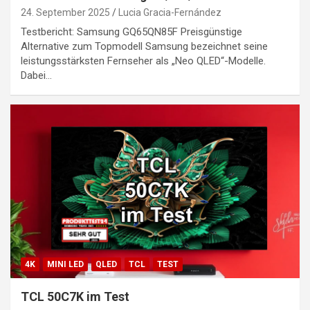
24. September 2025
Lucia Gracia-Fernández
Testbericht: Samsung GQ65QN85F Preisgünstige
Alternative zum Topmodell Samsung bezeichnet seine
leistungsstärksten Fernseher als „Neo QLED“-Modelle.
Dabei…
4K
MINI LED
QLED
TCL
TEST
TCL 50C7K im Test