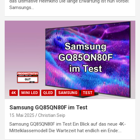
das ultimative Heimkino Die lange Erwartung ist nun vorbei:
Samsungs…
4K
MINI LED
QLED
SAMSUNG
TEST
Samsung GQ85QN80F im Test
15. Mai 2025
Christian Seip
Samsung GQ85QN80F im Test Ein Blick auf das neue 4K-
Mittelklassemodell Die Wartezeit hat endlich ein Ende:…