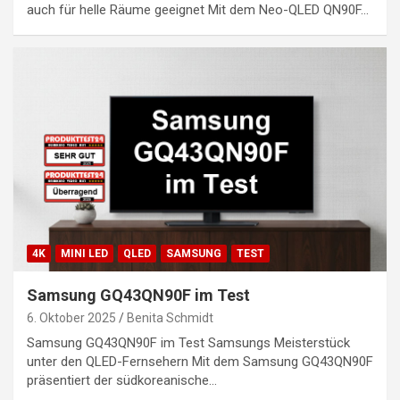
auch für helle Räume geeignet Mit dem Neo-QLED QN90F…
4K
MINI LED
QLED
SAMSUNG
TEST
Samsung GQ43QN90F im Test
6. Oktober 2025
Benita Schmidt
Samsung GQ43QN90F im Test Samsungs Meisterstück
unter den QLED-Fernsehern Mit dem Samsung GQ43QN90F
präsentiert der südkoreanische…