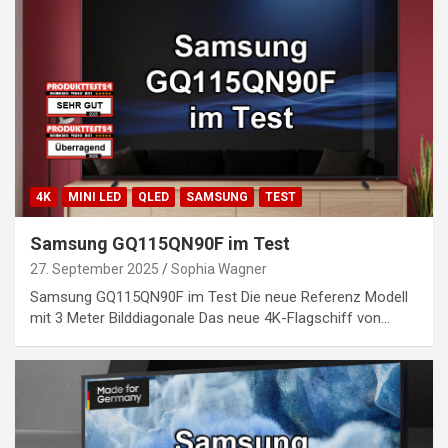
4K
MINI LED
QLED
SAMSUNG
TEST
Samsung GQ115QN90F im Test
27. September 2025
Sophia Wagner
Samsung GQ115QN90F im Test Die neue Referenz Modell
mit 3 Meter Bilddiagonale Das neue 4K-Flagschiff von…