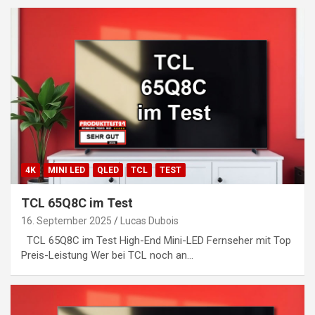
4K
MINI LED
QLED
TCL
TEST
TCL 65Q8C im Test
16. September 2025
Lucas Dubois
TCL 65Q8C im Test High-End Mini-LED Fernseher mit Top
Preis-Leistung Wer bei TCL noch an…