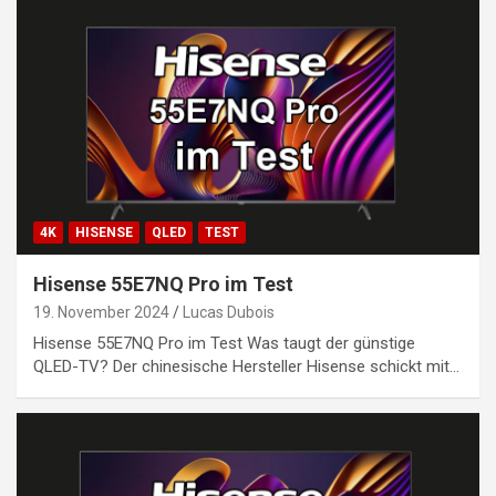
4K
HISENSE
QLED
TEST
Hisense 55E7NQ Pro im Test
19. November 2024
Lucas Dubois
Hisense 55E7NQ Pro im Test Was taugt der günstige
QLED-TV? Der chinesische Hersteller Hisense schickt mit…