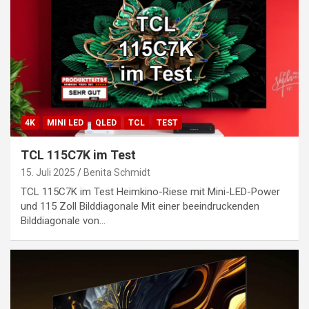
4K
MINI LED
QLED
TCL
TEST
TCL 115C7K im Test
15. Juli 2025
Benita Schmidt
TCL 115C7K im Test Heimkino-Riese mit Mini-LED-Power
und 115 Zoll Bilddiagonale Mit einer beeindruckenden
Bilddiagonale von…