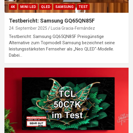
4K
MINI LED
QLED
SAMSUNG
TEST
Testbericht: Samsung GQ65QN85F
24. September 2025
Lucia Gracia-Fernández
Testbericht: Samsung GQ65QN85F Preisgünstige
Alternative zum Topmodell Samsung bezeichnet seine
leistungsstärksten Fernseher als „Neo QLED“-Modelle.
Dabei…