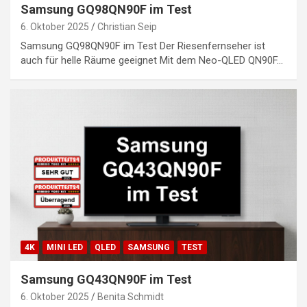
Samsung GQ98QN90F im Test
6. Oktober 2025
Christian Seip
Samsung GQ98QN90F im Test Der Riesenfernseher ist
auch für helle Räume geeignet Mit dem Neo-QLED QN90F…
4K
MINI LED
QLED
SAMSUNG
TEST
Samsung GQ43QN90F im Test
6. Oktober 2025
Benita Schmidt