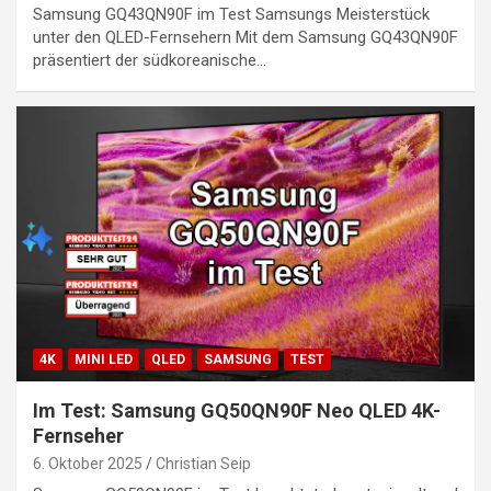
Samsung GQ43QN90F im Test Samsungs Meisterstück
unter den QLED-Fernsehern Mit dem Samsung GQ43QN90F
präsentiert der südkoreanische…
4K
MINI LED
QLED
SAMSUNG
TEST
Im Test: Samsung GQ50QN90F Neo QLED 4K-
Fernseher
6. Oktober 2025
Christian Seip