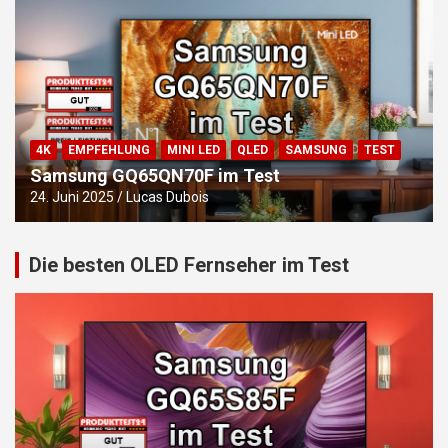
4K
EMPFEHLUNG
MINI LED
QLED
SAMSUNG
TEST
Samsung GQ65QN70F im Test
24. Juni 2025
Lucas Dubois
Die besten OLED Fernseher im Test