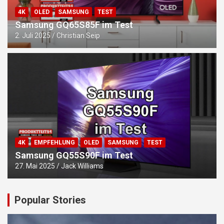
4K
OLED
SAMSUNG
TEST
Samsung GQ65S85F im Test
2. Juli 2025
Christian Seip
4K
EMPFEHLUNG
OLED
SAMSUNG
TEST
Samsung GQ55S90F im Test
27. Mai 2025
Jack Williams
Popular Stories