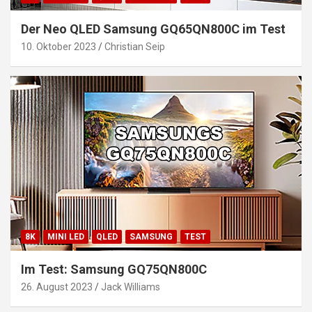
Der Neo QLED Samsung GQ65QN800C im Test
10. Oktober 2023
Christian Seip
8K
MINI LED
QLED
SAMSUNG
TEST
Im Test: Samsung GQ75QN800C
26. August 2023
Jack Williams