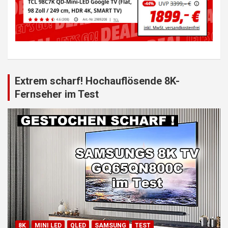
Extrem scharf! Hochauflösende 8K-
Fernseher im Test
8K
MINI LED
QLED
SAMSUNG
TEST