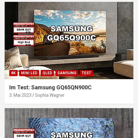
8K
MINI LED
QLED
SAMSUNG
TEST
Im Test: Samsung GQ65QN900C
3. Mai 2023
Sophia Wagner