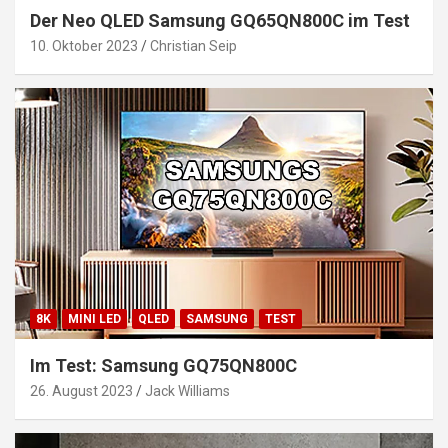
Der Neo QLED Samsung GQ65QN800C im Test
10. Oktober 2023
Christian Seip
8K
MINI LED
QLED
SAMSUNG
TEST
Im Test: Samsung GQ75QN800C
26. August 2023
Jack Williams