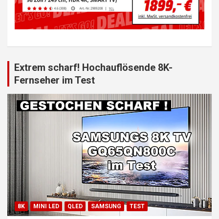
Extrem scharf! Hochauflösende 8K-
Fernseher im Test
8K
MINI LED
QLED
SAMSUNG
TEST