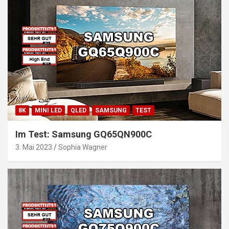
8K
MINI LED
QLED
SAMSUNG
TEST
Im Test: Samsung GQ65QN900C
3. Mai 2023
Sophia Wagner