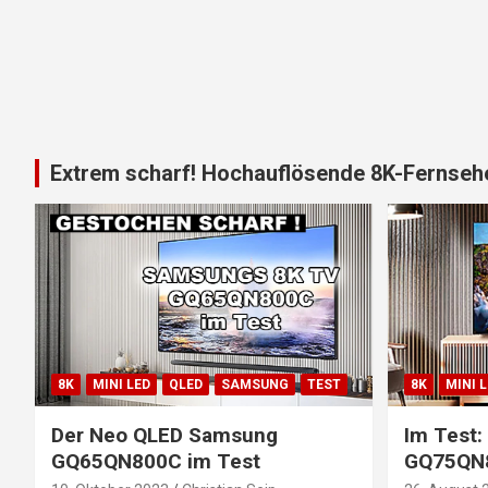
Extrem scharf! Hochauflösende 8K-Fernsehe
8K
MINI LED
QLED
SAMSUNG
TEST
8K
MINI 
Der Neo QLED Samsung
Im Test
GQ65QN800C im Test
GQ75QN