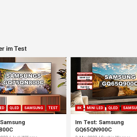
r im Test
LED
QLED
SAMSUNG
TEST
8K
MINI LED
QLED
SAMSU
: Samsung
Im Test: Samsung
800C
GQ65QN900C