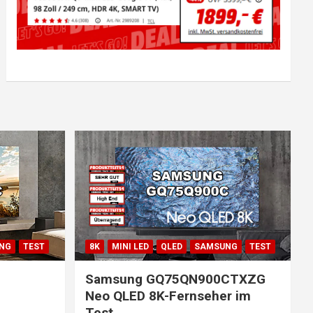
NG
TEST
8K
MINI LED
QLED
SAMSUNG
TEST
Samsung GQ75QN900CTXZG
Neo QLED 8K-Fernseher im
Test