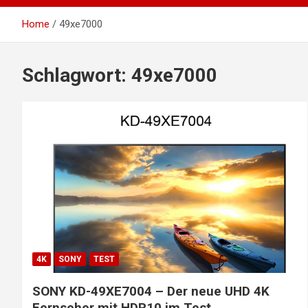
Home
49xe7000
Schlagwort:
49xe7000
4K
SONY
TEST
SONY KD-49XE7004 – Der neue UHD 4K
Fernseher mit HDR10 im Test