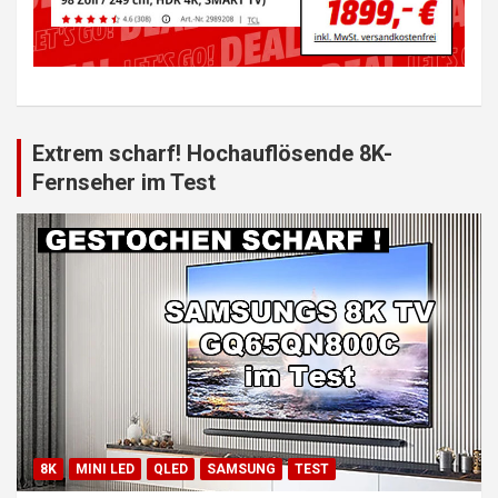
Extrem scharf! Hochauflösende 8K-
Fernseher im Test
8K
MINI LED
QLED
SAMSUNG
TEST