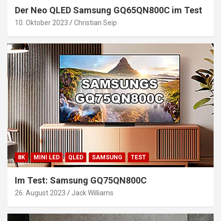
Der Neo QLED Samsung GQ65QN800C im Test
10. Oktober 2023
Christian Seip
8K
MINI LED
QLED
SAMSUNG
TEST
Im Test: Samsung GQ75QN800C
26. August 2023
Jack Williams