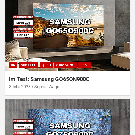
8K
MINI LED
QLED
SAMSUNG
TEST
Im Test: Samsung GQ65QN900C
3. Mai 2023
Sophia Wagner