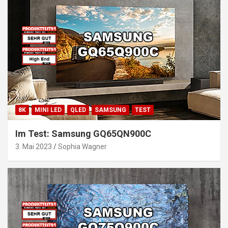
8K
MINI LED
QLED
SAMSUNG
TEST
Im Test: Samsung GQ65QN900C
3. Mai 2023
Sophia Wagner