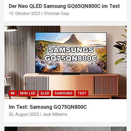
Der Neo QLED Samsung GQ65QN800C im Test
10. Oktober 2023
Christian Seip
8K
MINI LED
QLED
SAMSUNG
TEST
Im Test: Samsung GQ75QN800C
26. August 2023
Jack Williams