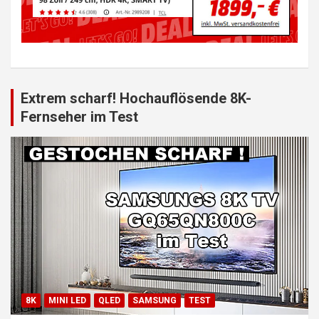
Extrem scharf! Hochauflösende 8K-
Fernseher im Test
8K
MINI LED
QLED
SAMSUNG
TEST