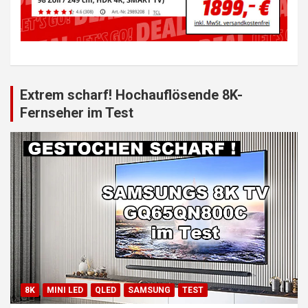
Extrem scharf! Hochauflösende 8K-
Fernseher im Test
8K
MINI LED
QLED
SAMSUNG
TEST