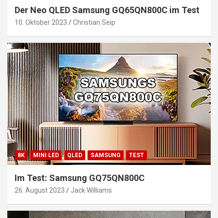
Der Neo QLED Samsung GQ65QN800C im Test
10. Oktober 2023
Christian Seip
8K
MINI LED
QLED
SAMSUNG
TEST
Im Test: Samsung GQ75QN800C
26. August 2023
Jack Williams