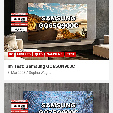
8K
MINI LED
QLED
SAMSUNG
TEST
Im Test: Samsung GQ65QN900C
3. Mai 2023
Sophia Wagner