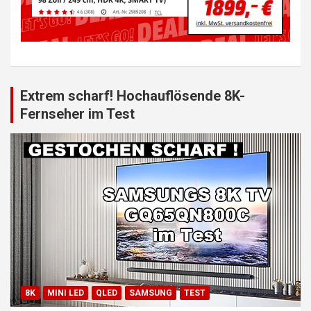
Extrem scharf! Hochauflösende 8K-
Fernseher im Test
8K
MINI LED
QLED
SAMSUNG
TEST