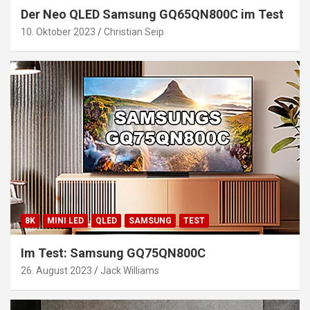
Der Neo QLED Samsung GQ65QN800C im Test
10. Oktober 2023
Christian Seip
8K
MINI LED
QLED
SAMSUNG
TEST
Im Test: Samsung GQ75QN800C
26. August 2023
Jack Williams