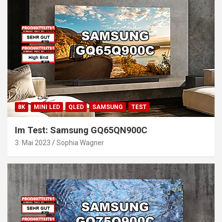
8K
MINI LED
QLED
SAMSUNG
TEST
Im Test: Samsung GQ65QN900C
3. Mai 2023
Sophia Wagner