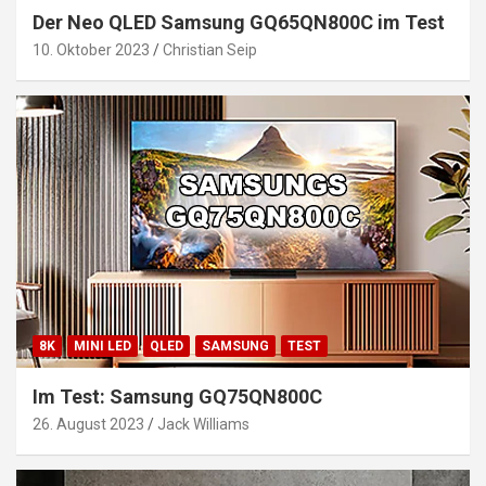
Der Neo QLED Samsung GQ65QN800C im Test
10. Oktober 2023
Christian Seip
8K
MINI LED
QLED
SAMSUNG
TEST
Im Test: Samsung GQ75QN800C
26. August 2023
Jack Williams