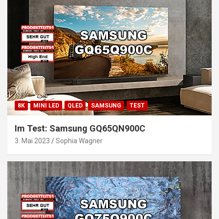
8K
MINI LED
QLED
SAMSUNG
TEST
Im Test: Samsung GQ65QN900C
3. Mai 2023
Sophia Wagner