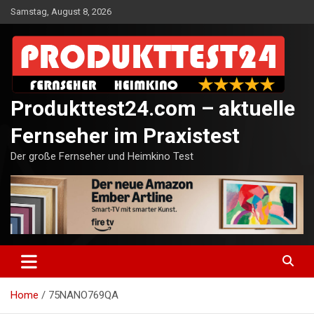
Skip
Samstag, August 8, 2026
to
content
Produkttest24.com – aktuelle
Fernseher im Praxistest
Der große Fernseher und Heimkino Test
Home
75NANO769QA