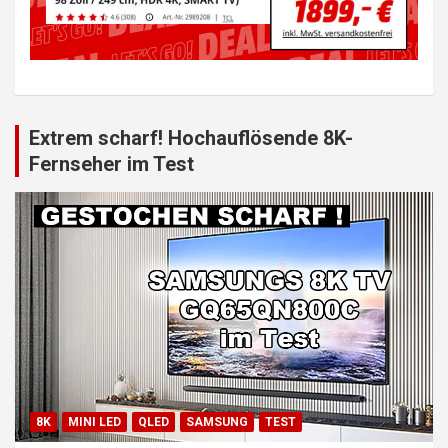
Extrem scharf! Hochauflösende 8K-
Fernseher im Test
8K
MINI LED
QLED
SAMSUNG
TEST