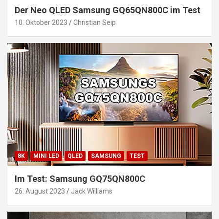
Der Neo QLED Samsung GQ65QN800C im Test
10. Oktober 2023
Christian Seip
8K
MINI LED
QLED
SAMSUNG
TEST
Im Test: Samsung GQ75QN800C
26. August 2023
Jack Williams