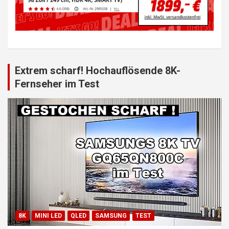
Extrem scharf! Hochauflösende 8K-
Fernseher im Test
8K
MINI LED
QLED
SAMSUNG
TEST