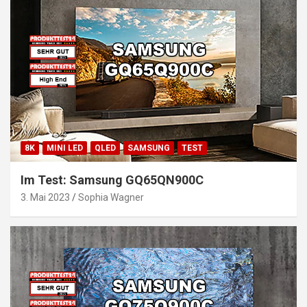
8K
MINI LED
QLED
SAMSUNG
TEST
Im Test: Samsung GQ65QN900C
3. Mai 2023
Sophia Wagner