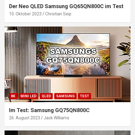
Der Neo QLED Samsung GQ65QN800C im Test
10. Oktober 2023
Christian Seip
8K
MINI LED
QLED
SAMSUNG
TEST
Im Test: Samsung GQ75QN800C
26. August 2023
Jack Williams