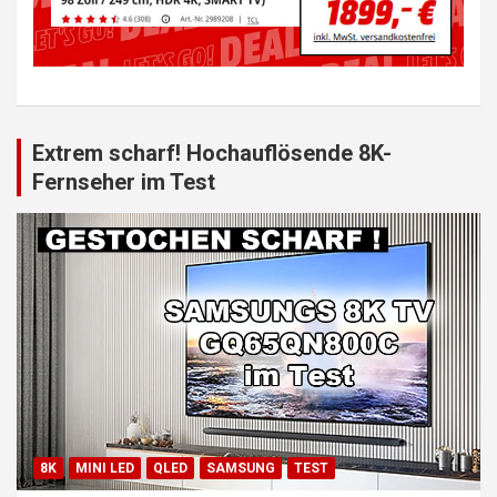
Extrem scharf! Hochauflösende 8K-
Fernseher im Test
8K
MINI LED
QLED
SAMSUNG
TEST