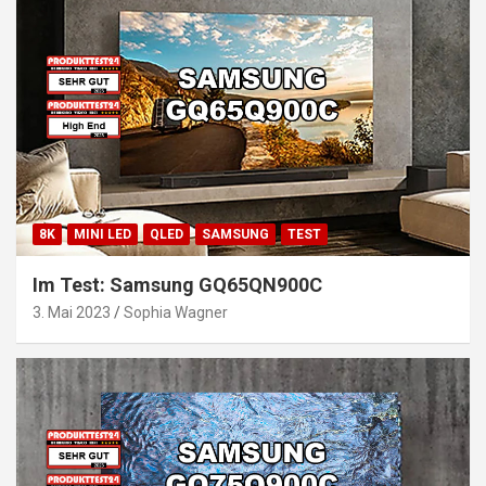
8K
MINI LED
QLED
SAMSUNG
TEST
Im Test: Samsung GQ65QN900C
3. Mai 2023
Sophia Wagner