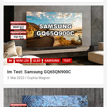
8K
MINI LED
QLED
SAMSUNG
TEST
Im Test: Samsung GQ65QN900C
3. Mai 2023
Sophia Wagner