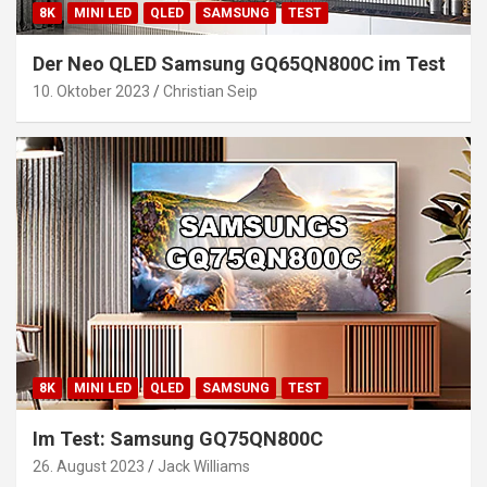
8K
MINI LED
QLED
SAMSUNG
TEST
Der Neo QLED Samsung GQ65QN800C im Test
10. Oktober 2023
Christian Seip
8K
MINI LED
QLED
SAMSUNG
TEST
Im Test: Samsung GQ75QN800C
26. August 2023
Jack Williams