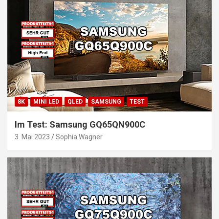
8K
MINI LED
QLED
SAMSUNG
TEST
Im Test: Samsung GQ65QN900C
3. Mai 2023
Sophia Wagner