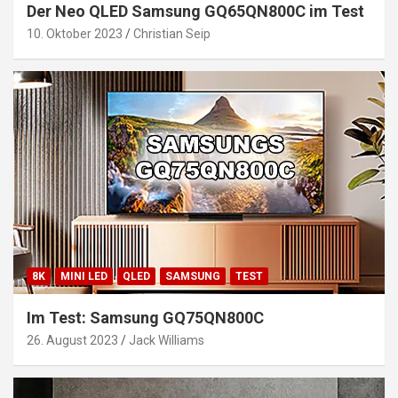
Der Neo QLED Samsung GQ65QN800C im Test
10. Oktober 2023
Christian Seip
8K
MINI LED
QLED
SAMSUNG
TEST
Im Test: Samsung GQ75QN800C
26. August 2023
Jack Williams