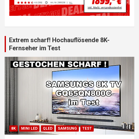
Extrem scharf! Hochauflösende 8K-
Fernseher im Test
8K
MINI LED
QLED
SAMSUNG
TEST