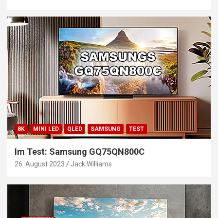
8K
MINI LED
QLED
SAMSUNG
TEST
Im Test: Samsung GQ75QN800C
26. August 2023
Jack Williams