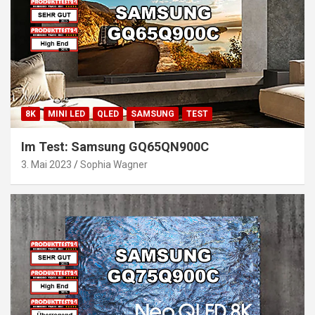
8K
MINI LED
QLED
SAMSUNG
TEST
Im Test: Samsung GQ65QN900C
3. Mai 2023
Sophia Wagner