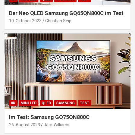
Der Neo QLED Samsung GQ65QN800C im Test
10. Oktober 2023
Christian Seip
8K
MINI LED
QLED
SAMSUNG
TEST
Im Test: Samsung GQ75QN800C
26. August 2023
Jack Williams