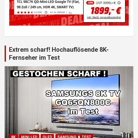
Extrem scharf! Hochauflösende 8K-
Fernseher im Test
8K
MINI LED
QLED
SAMSUNG
TEST