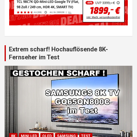
Extrem scharf! Hochauflösende 8K-
Fernseher im Test
8K
MINI LED
QLED
SAMSUNG
TEST