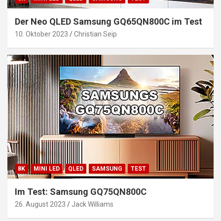
Der Neo QLED Samsung GQ65QN800C im Test
10. Oktober 2023
Christian Seip
8K
MINI LED
QLED
SAMSUNG
TEST
Im Test: Samsung GQ75QN800C
26. August 2023
Jack Williams