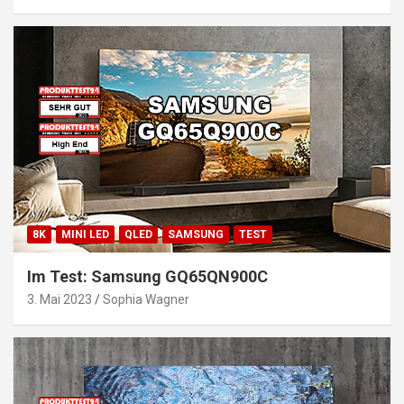
8K
MINI LED
QLED
SAMSUNG
TEST
Im Test: Samsung GQ65QN900C
3. Mai 2023
Sophia Wagner