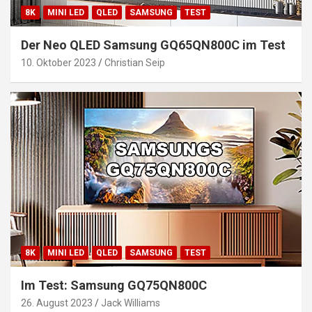
8K
MINI LED
QLED
SAMSUNG
TEST
Der Neo QLED Samsung GQ65QN800C im Test
10. Oktober 2023
Christian Seip
8K
MINI LED
QLED
SAMSUNG
TEST
Im Test: Samsung GQ75QN800C
26. August 2023
Jack Williams