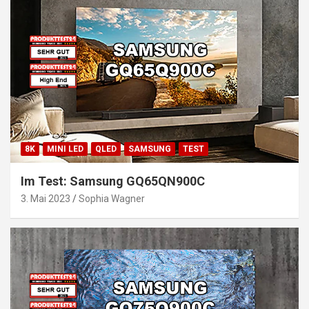
8K
MINI LED
QLED
SAMSUNG
TEST
Im Test: Samsung GQ65QN900C
3. Mai 2023
Sophia Wagner