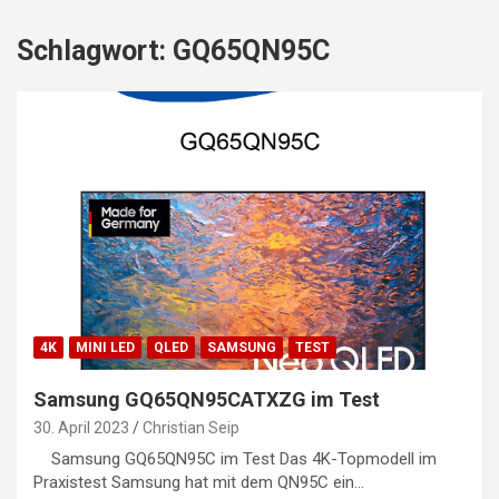
Schlagwort:
GQ65QN95C
4K
MINI LED
QLED
SAMSUNG
TEST
Samsung GQ65QN95CATXZG im Test
30. April 2023
Christian Seip
Samsung GQ65QN95C im Test Das 4K-Topmodell im
Praxistest Samsung hat mit dem QN95C ein…