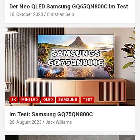
Der Neo QLED Samsung GQ65QN800C im Test
10. Oktober 2023
Christian Seip
8K
MINI LED
QLED
SAMSUNG
TEST
Im Test: Samsung GQ75QN800C
26. August 2023
Jack Williams