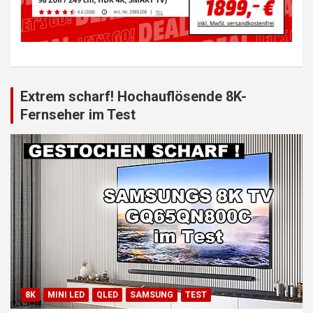
Extrem scharf! Hochauflösende 8K-
Fernseher im Test
8K
MINI LED
QLED
SAMSUNG
TEST