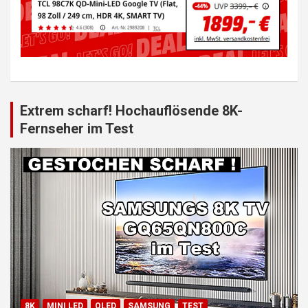
Extrem scharf! Hochauflösende 8K-
Fernseher im Test
8K
MINI LED
QLED
SAMSUNG
TEST