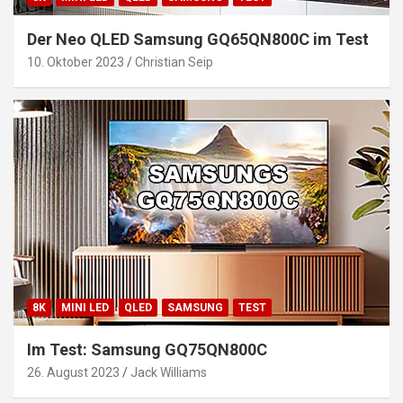
Der Neo QLED Samsung GQ65QN800C im Test
10. Oktober 2023
Christian Seip
8K
MINI LED
QLED
SAMSUNG
TEST
Im Test: Samsung GQ75QN800C
26. August 2023
Jack Williams