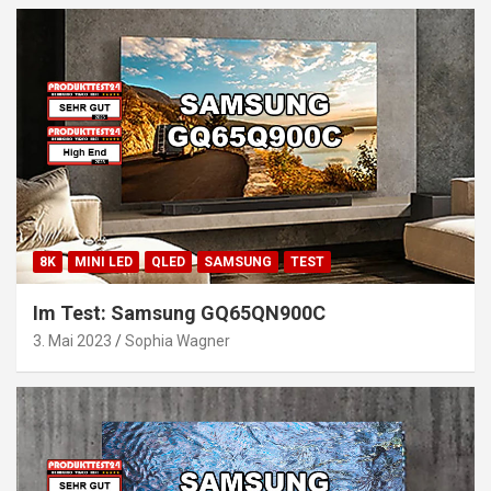
8K
MINI LED
QLED
SAMSUNG
TEST
Im Test: Samsung GQ65QN900C
3. Mai 2023
Sophia Wagner