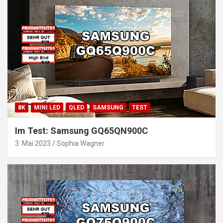
8K
MINI LED
QLED
SAMSUNG
TEST
Im Test: Samsung GQ65QN900C
3. Mai 2023
Sophia Wagner