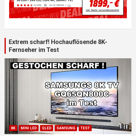
Extrem scharf! Hochauflösende 8K-
Fernseher im Test
8K
MINI LED
QLED
SAMSUNG
TEST