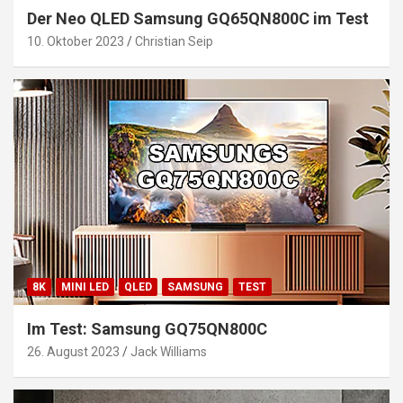
Der Neo QLED Samsung GQ65QN800C im Test
10. Oktober 2023
Christian Seip
8K
MINI LED
QLED
SAMSUNG
TEST
Im Test: Samsung GQ75QN800C
26. August 2023
Jack Williams