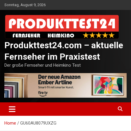
Skip
Sonntag, August 9, 2026
to
content
Produkttest24.com – aktuelle
Fernseher im Praxistest
Der große Fernseher und Heimkino Test
Home
GU60AU8079UXZG