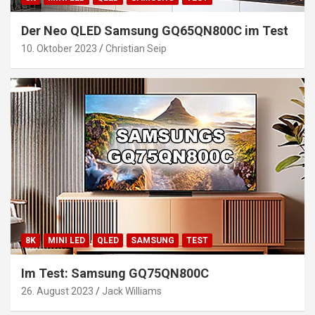
Der Neo QLED Samsung GQ65QN800C im Test
10. Oktober 2023
Christian Seip
8K
MINI LED
QLED
SAMSUNG
TEST
Im Test: Samsung GQ75QN800C
26. August 2023
Jack Williams