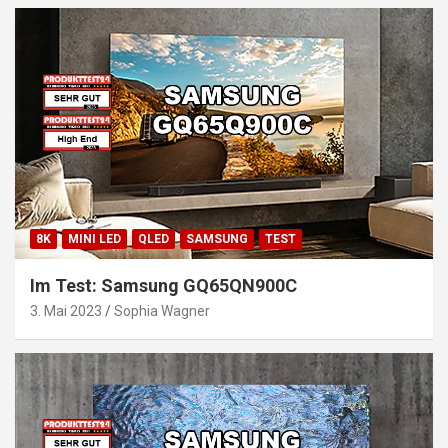
8K
MINI LED
QLED
SAMSUNG
TEST
Im Test: Samsung GQ65QN900C
3. Mai 2023
Sophia Wagner