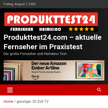
Skip
Freitag, August 7, 2026
to
content
Produkttest24.com – aktuelle
Fernseher im Praxistest
Der große Fernseher und Heimkino Test
Home
günstiger 55 Zoll TV