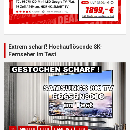
Extrem scharf! Hochauflösende 8K-
Fernseher im Test
8K
MINI LED
QLED
SAMSUNG
TEST