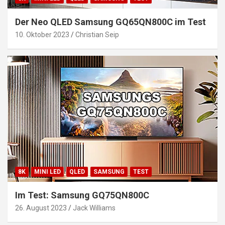
Der Neo QLED Samsung GQ65QN800C im Test
10. Oktober 2023
Christian Seip
8K
MINI LED
QLED
SAMSUNG
TEST
Im Test: Samsung GQ75QN800C
26. August 2023
Jack Williams