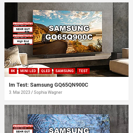
8K
MINI LED
QLED
SAMSUNG
TEST
Im Test: Samsung GQ65QN900C
3. Mai 2023
Sophia Wagner