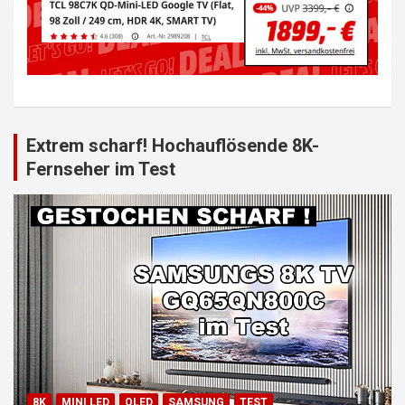
Extrem scharf! Hochauflösende 8K-
Fernseher im Test
8K
MINI LED
QLED
SAMSUNG
TEST