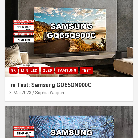
8K
MINI LED
QLED
SAMSUNG
TEST
Im Test: Samsung GQ65QN900C
3. Mai 2023
Sophia Wagner