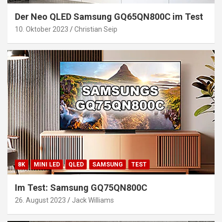
Der Neo QLED Samsung GQ65QN800C im Test
10. Oktober 2023
Christian Seip
8K
MINI LED
QLED
SAMSUNG
TEST
Im Test: Samsung GQ75QN800C
26. August 2023
Jack Williams