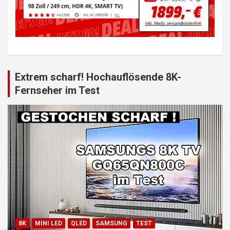
Extrem scharf! Hochauflösende 8K-
Fernseher im Test
8K
MINI LED
QLED
SAMSUNG
TEST