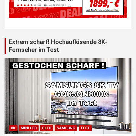
Extrem scharf! Hochauflösende 8K-
Fernseher im Test
8K
MINI LED
QLED
SAMSUNG
TEST