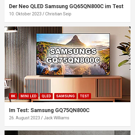
Der Neo QLED Samsung GQ65QN800C im Test
10. Oktober 2023
Christian Seip
8K
MINI LED
QLED
SAMSUNG
TEST
Im Test: Samsung GQ75QN800C
26. August 2023
Jack Williams