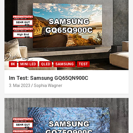
8K
MINI LED
QLED
SAMSUNG
TEST
Im Test: Samsung GQ65QN900C
3. Mai 2023
Sophia Wagner