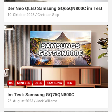
Der Neo QLED Samsung GQ65QN800C im Test
10. Oktober 2023
Christian Seip
8K
MINI LED
QLED
SAMSUNG
TEST
Im Test: Samsung GQ75QN800C
26. August 2023
Jack Williams