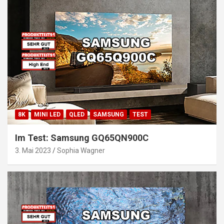
8K
MINI LED
QLED
SAMSUNG
TEST
Im Test: Samsung GQ65QN900C
3. Mai 2023
Sophia Wagner