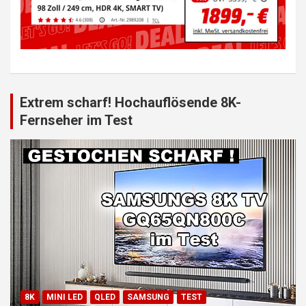
Extrem scharf! Hochauflösende 8K-
Fernseher im Test
8K
MINI LED
QLED
SAMSUNG
TEST