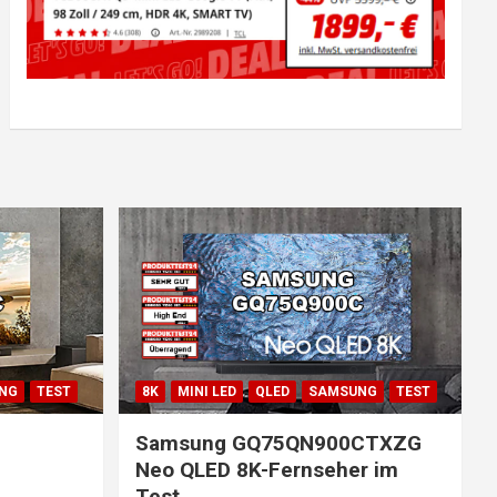
NG
TEST
8K
MINI LED
QLED
SAMSUNG
TEST
Samsung GQ75QN900CTXZG
Neo QLED 8K-Fernseher im
Test