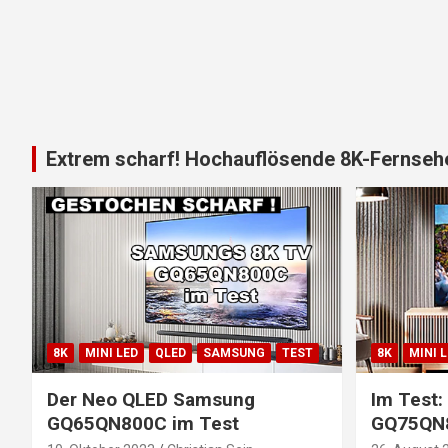
Extrem scharf! Hochauflösende 8K-Fernsehe
8K
MINI LED
QLED
SAMSUNG
TEST
8K
MINI 
Der Neo QLED Samsung
Im Test
GQ65QN800C im Test
GQ75QN