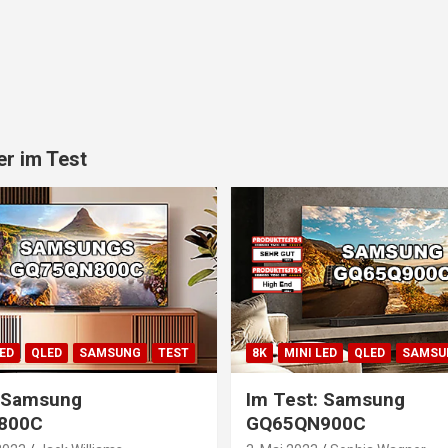
r im Test
LED
QLED
SAMSUNG
TEST
8K
MINI LED
QLED
SAMSU
: Samsung
Im Test: Samsung
800C
GQ65QN900C