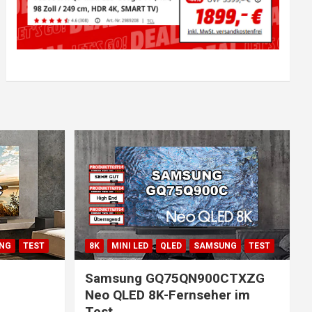
NG
TEST
8K
MINI LED
QLED
SAMSUNG
TEST
Samsung GQ75QN900CTXZG
Neo QLED 8K-Fernseher im
Test