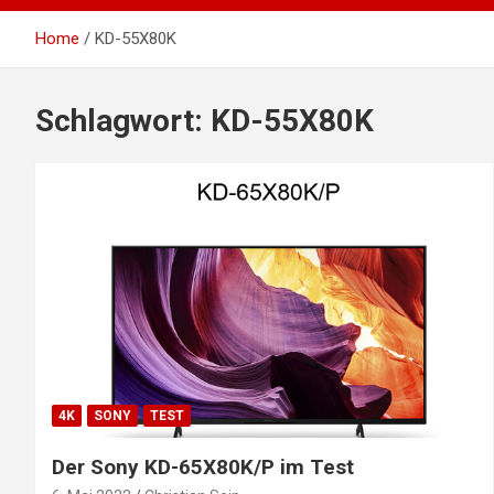
Home
KD-55X80K
Schlagwort:
KD-55X80K
4K
SONY
TEST
Der Sony KD-65X80K/P im Test