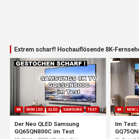
Extrem scharf! Hochauflösende 8K-Fernsehe
8K
MINI LED
QLED
SAMSUNG
TEST
8K
MINI 
Der Neo QLED Samsung
Im Test
GQ65QN800C im Test
GQ75QN