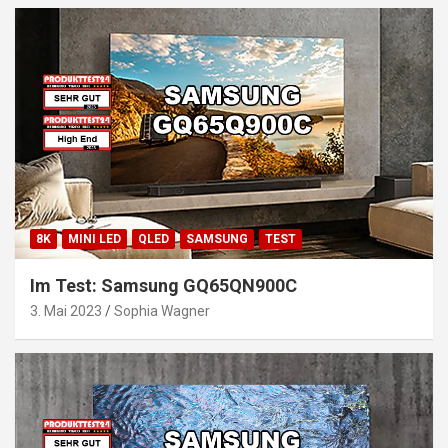
8K
MINI LED
QLED
SAMSUNG
TEST
Im Test: Samsung GQ65QN900C
3. Mai 2023
Sophia Wagner