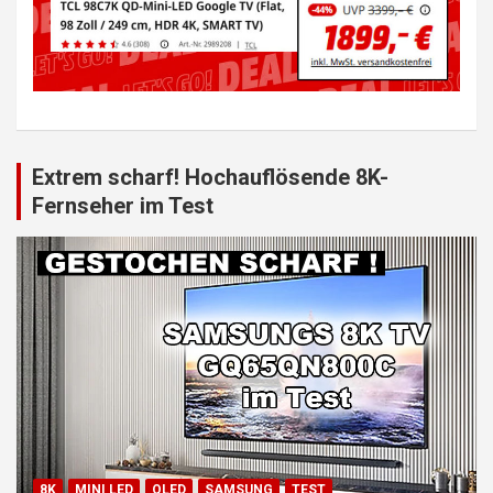
Extrem scharf! Hochauflösende 8K-
Fernseher im Test
8K
MINI LED
QLED
SAMSUNG
TEST