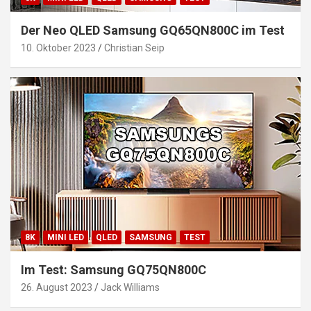
Der Neo QLED Samsung GQ65QN800C im Test
10. Oktober 2023
Christian Seip
8K
MINI LED
QLED
SAMSUNG
TEST
Im Test: Samsung GQ75QN800C
26. August 2023
Jack Williams