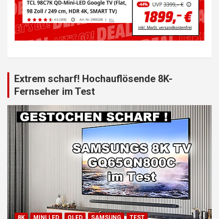
Extrem scharf! Hochauflösende 8K-
Fernseher im Test
8K
MINI LED
QLED
SAMSUNG
TEST