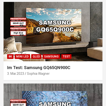
8K
MINI LED
QLED
SAMSUNG
TEST
Im Test: Samsung GQ65QN900C
3. Mai 2023
Sophia Wagner