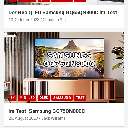
Der Neo QLED Samsung GQ65QN800C im Test
10. Oktober 2023
Christian Seip
8K
MINI LED
QLED
SAMSUNG
TEST
Im Test: Samsung GQ75QN800C
26. August 2023
Jack Williams