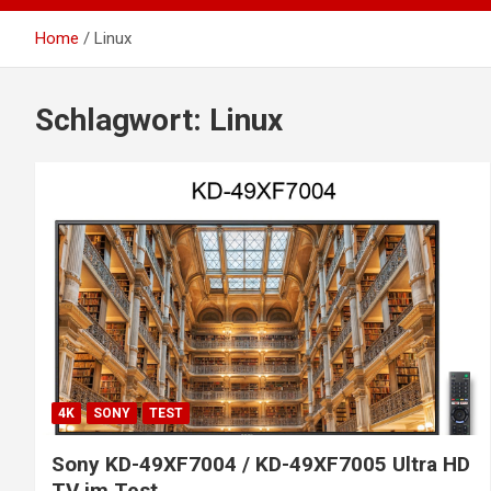
Home
Linux
Schlagwort:
Linux
4K
SONY
TEST
Sony KD-49XF7004 / KD-49XF7005 Ultra HD
TV im Test