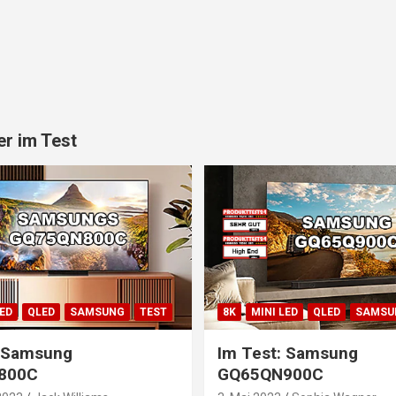
r im Test
LED
QLED
SAMSUNG
TEST
8K
MINI LED
QLED
SAMSU
: Samsung
Im Test: Samsung
800C
GQ65QN900C