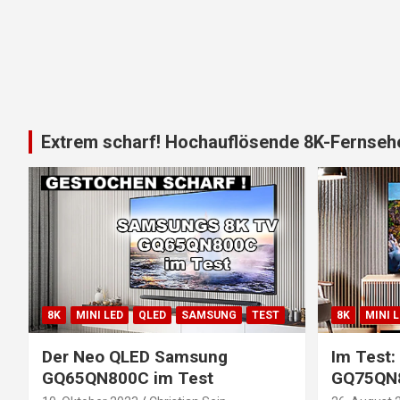
Extrem scharf! Hochauflösende 8K-Fernsehe
8K
MINI LED
QLED
SAMSUNG
TEST
8K
MINI 
Der Neo QLED Samsung
Im Test
GQ65QN800C im Test
GQ75QN