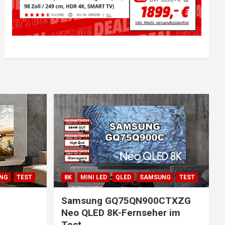
NG
TEST
8K
MINI LED
QLED
SAMSUNG
TEST
Samsung GQ75QN900CTXZG
Neo QLED 8K-Fernseher im
Test