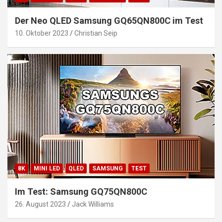
Der Neo QLED Samsung GQ65QN800C im Test
10. Oktober 2023
Christian Seip
8K
MINI LED
QLED
SAMSUNG
TEST
Im Test: Samsung GQ75QN800C
26. August 2023
Jack Williams