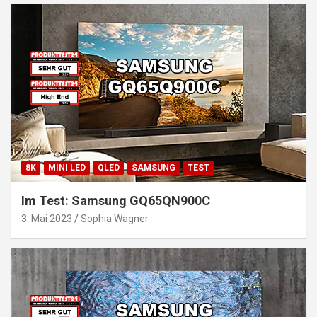
8K
MINI LED
QLED
SAMSUNG
TEST
Im Test: Samsung GQ65QN900C
3. Mai 2023
Sophia Wagner