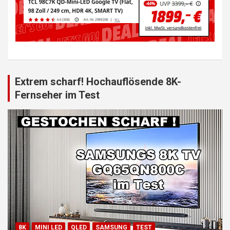
Extrem scharf! Hochauflösende 8K-
Fernseher im Test
8K
MINI LED
QLED
SAMSUNG
TEST