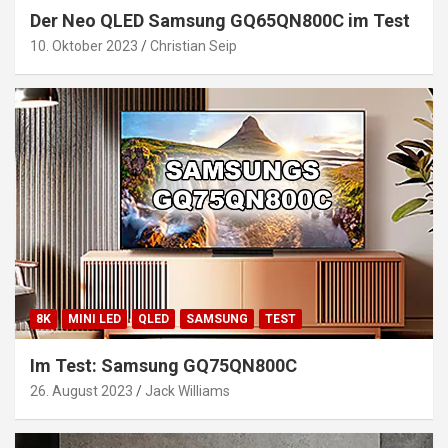
Der Neo QLED Samsung GQ65QN800C im Test
10. Oktober 2023
Christian Seip
8K
MINI LED
QLED
SAMSUNG
TEST
Im Test: Samsung GQ75QN800C
26. August 2023
Jack Williams