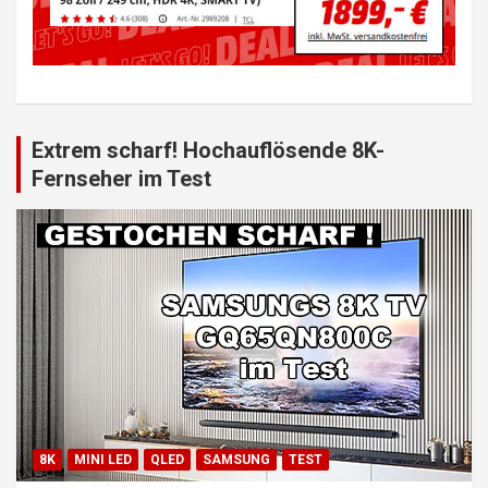
Extrem scharf! Hochauflösende 8K-
Fernseher im Test
8K
MINI LED
QLED
SAMSUNG
TEST