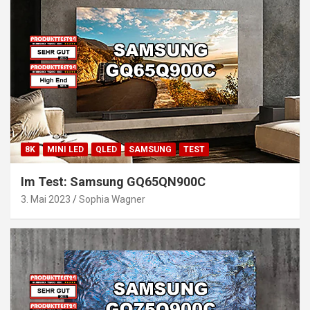
8K
MINI LED
QLED
SAMSUNG
TEST
Im Test: Samsung GQ65QN900C
3. Mai 2023
Sophia Wagner