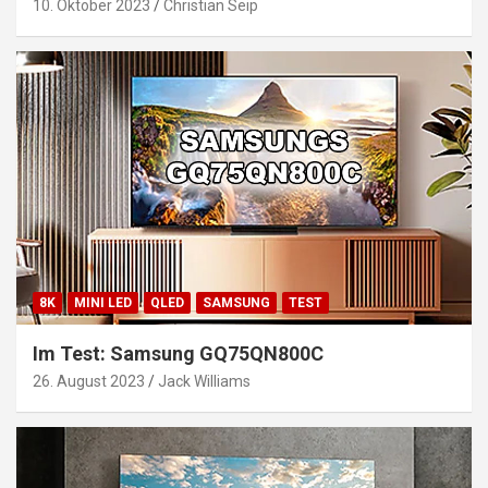
10. Oktober 2023
Christian Seip
8K
MINI LED
QLED
SAMSUNG
TEST
Im Test: Samsung GQ75QN800C
26. August 2023
Jack Williams