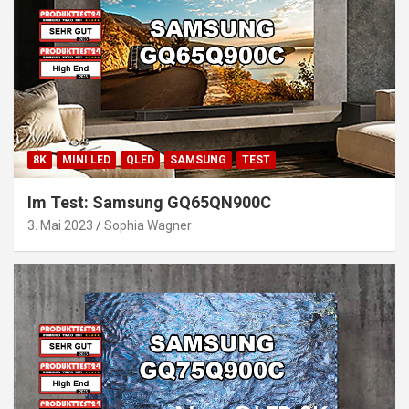
8K
MINI LED
QLED
SAMSUNG
TEST
Im Test: Samsung GQ65QN900C
3. Mai 2023
Sophia Wagner