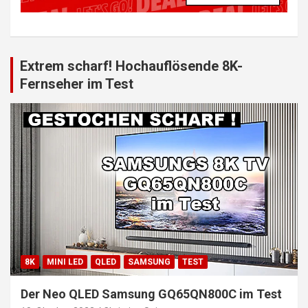
Extrem scharf! Hochauflösende 8K-
Fernseher im Test
8K
MINI LED
QLED
SAMSUNG
TEST
Der Neo QLED Samsung GQ65QN800C im Test