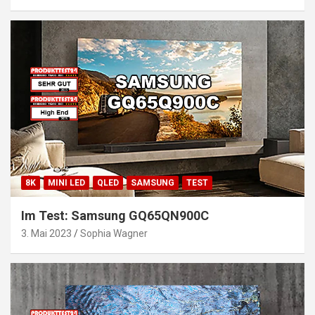
8K
MINI LED
QLED
SAMSUNG
TEST
Im Test: Samsung GQ65QN900C
3. Mai 2023
Sophia Wagner