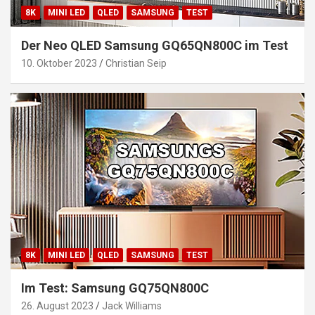
8K
MINI LED
QLED
SAMSUNG
TEST
Der Neo QLED Samsung GQ65QN800C im Test
10. Oktober 2023
Christian Seip
8K
MINI LED
QLED
SAMSUNG
TEST
Im Test: Samsung GQ75QN800C
26. August 2023
Jack Williams