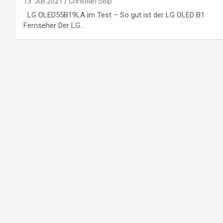
13. Juli 2021
Christian Seip
LG OLED55B19LA im Test – So gut ist der LG OLED B1
Fernseher Der LG…