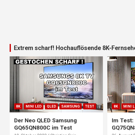
Extrem scharf! Hochauflösende 8K-Fernsehe
8K
MINI LED
QLED
SAMSUNG
TEST
8K
MINI 
Der Neo QLED Samsung
Im Test
GQ65QN800C im Test
GQ75QN