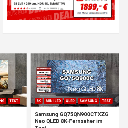
NG
TEST
8K
MINI LED
QLED
SAMSUNG
TEST
Samsung GQ75QN900CTXZG
Neo QLED 8K-Fernseher im
Test