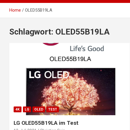
Home
OLED55B19LA
Schlagwort:
OLED55B19LA
4K
LG
OLED
TEST
LG OLED55B19LA im Test