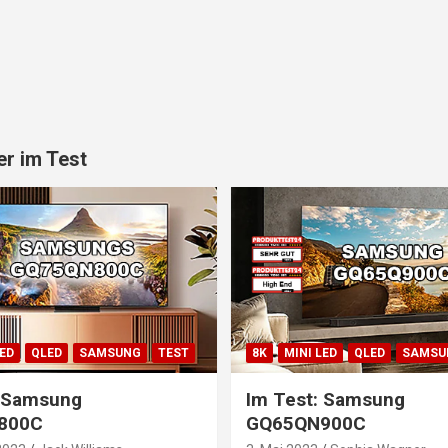
r im Test
LED
QLED
SAMSUNG
TEST
8K
MINI LED
QLED
SAMSU
: Samsung
Im Test: Samsung
800C
GQ65QN900C