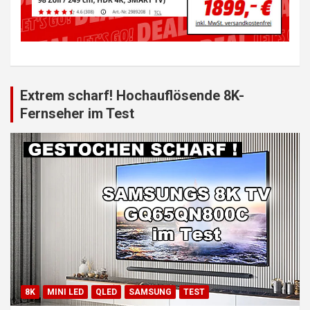
Extrem scharf! Hochauflösende 8K-
Fernseher im Test
8K
MINI LED
QLED
SAMSUNG
TEST