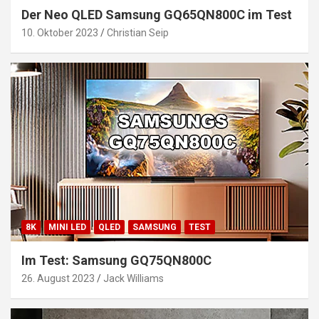
Der Neo QLED Samsung GQ65QN800C im Test
10. Oktober 2023
Christian Seip
8K
MINI LED
QLED
SAMSUNG
TEST
Im Test: Samsung GQ75QN800C
26. August 2023
Jack Williams