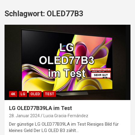
Schlagwort:
OLED77B3
4K
LG
OLED
TEST
LG OLED77B39LA im Test
28. Januar 2024
Lucia Gracia-Fernández
Der günstige LG OLED77B39LA im Test Riesiges Bild für
kleines Geld Der LG OLED B3 zählt…