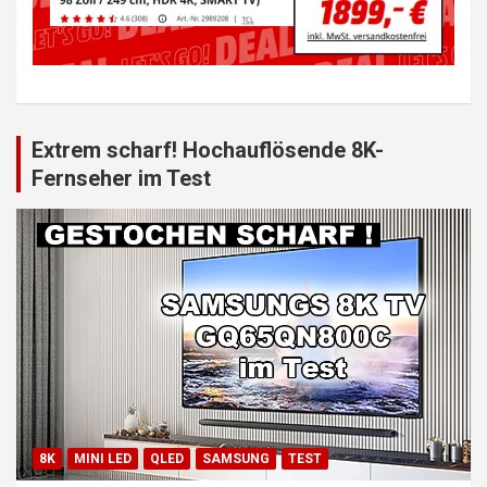
Extrem scharf! Hochauflösende 8K-
Fernseher im Test
8K
MINI LED
QLED
SAMSUNG
TEST