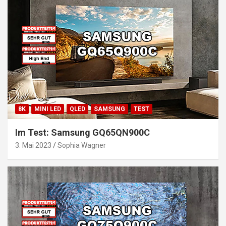
8K
MINI LED
QLED
SAMSUNG
TEST
Im Test: Samsung GQ65QN900C
3. Mai 2023
Sophia Wagner