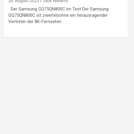
26. August 2023
Jack Williams
Der Samsung GQ75QN800C im Test Der Samsung
GQ75QN800C ist zweifelsohne ein herausragender
Vertreter der 8K-Fernseher…