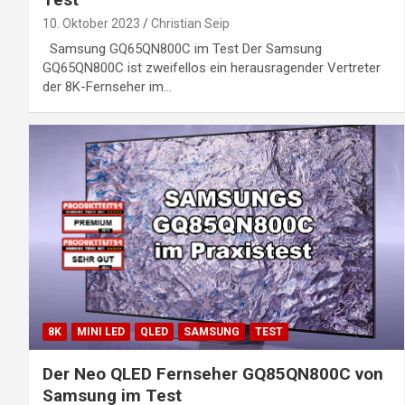
10. Oktober 2023
Christian Seip
Samsung GQ65QN800C im Test Der Samsung
GQ65QN800C ist zweifellos ein herausragender Vertreter
der 8K-Fernseher im…
8K
MINI LED
QLED
SAMSUNG
TEST
Der Neo QLED Fernseher GQ85QN800C von
Samsung im Test