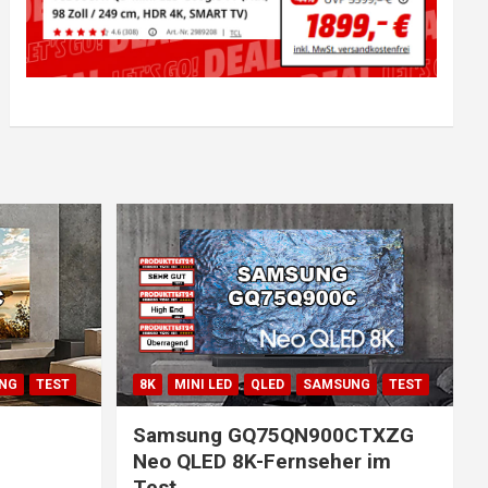
NG
TEST
8K
MINI LED
QLED
SAMSUNG
TEST
Samsung GQ75QN900CTXZG
Neo QLED 8K-Fernseher im
Test