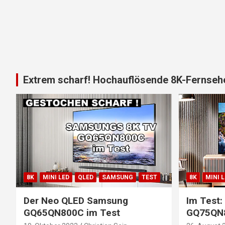
Extrem scharf! Hochauflösende 8K-Fernsehe
8K
MINI LED
QLED
SAMSUNG
TEST
8K
MINI 
Der Neo QLED Samsung
Im Test
GQ65QN800C im Test
GQ75QN