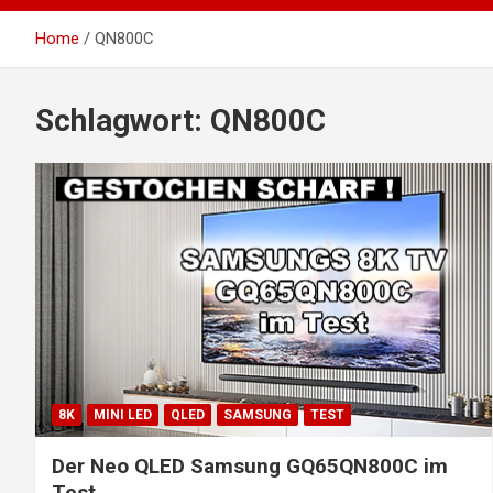
Home
QN800C
Schlagwort:
QN800C
8K
MINI LED
QLED
SAMSUNG
TEST
Der Neo QLED Samsung GQ65QN800C im
Test