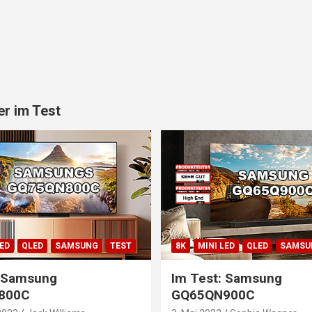
r im Test
LED
QLED
SAMSUNG
TEST
8K
MINI LED
QLED
SAMSU
: Samsung
Im Test: Samsung
800C
GQ65QN900C