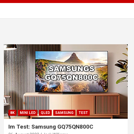
8K
MINI LED
QLED
SAMSUNG
TEST
Im Test: Samsung GQ75QN800C