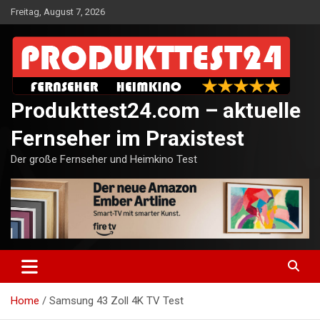
Skip
Freitag, August 7, 2026
to
content
Produkttest24.com – aktuelle
Fernseher im Praxistest
Der große Fernseher und Heimkino Test
Home
Samsung 43 Zoll 4K TV Test