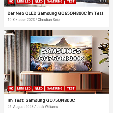
8K
MINI LED
QLED
SAMSUNG
TEST
Der Neo QLED Samsung GQ65QN800C im Test
10. Oktober 2023
Christian Seip
8K
MINI LED
QLED
SAMSUNG
TEST
Im Test: Samsung GQ75QN800C
26. August 2023
Jack Williams