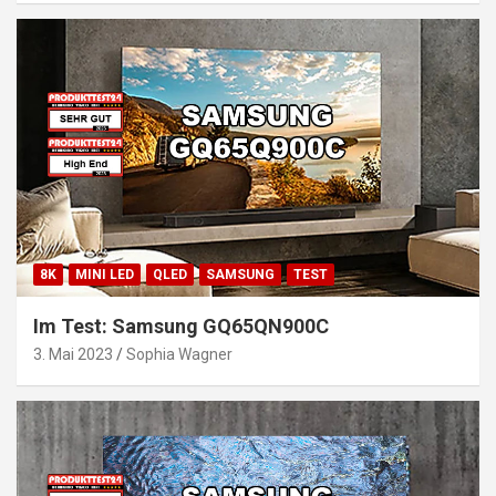
8K
MINI LED
QLED
SAMSUNG
TEST
Im Test: Samsung GQ65QN900C
3. Mai 2023
Sophia Wagner