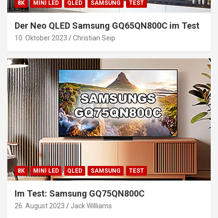
8K
MINI LED
QLED
SAMSUNG
TEST
Der Neo QLED Samsung GQ65QN800C im Test
10. Oktober 2023
Christian Seip
8K
MINI LED
QLED
SAMSUNG
TEST
Im Test: Samsung GQ75QN800C
26. August 2023
Jack Williams