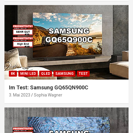
8K
MINI LED
QLED
SAMSUNG
TEST
Im Test: Samsung GQ65QN900C
3. Mai 2023
Sophia Wagner