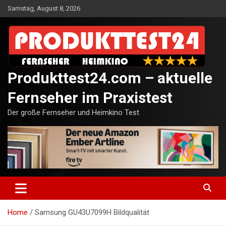
Skip
Samstag, August 8, 2026
to
content
Produkttest24.com – aktuelle
Fernseher im Praxistest
Der große Fernseher und Heimkino Test
Home
Samsung GU43U7099H Bildqualität