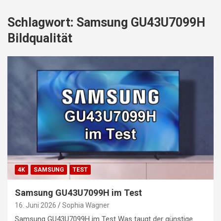
Schlagwort:
Samsung GU43U7099H
Bildqualität
4K
SAMSUNG
TEST
Samsung GU43U7099H im Test
16. Juni 2026
Sophia Wagner
Samsung GU43U7099H im Test Was taugt der günstige