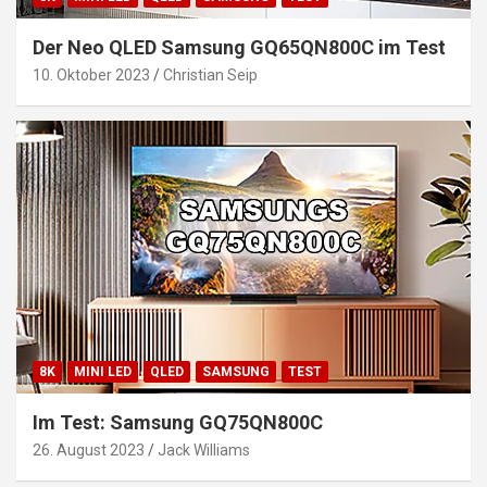
Der Neo QLED Samsung GQ65QN800C im Test
10. Oktober 2023
Christian Seip
8K
MINI LED
QLED
SAMSUNG
TEST
Im Test: Samsung GQ75QN800C
26. August 2023
Jack Williams