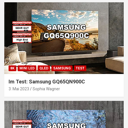
8K
MINI LED
QLED
SAMSUNG
TEST
Im Test: Samsung GQ65QN900C
3. Mai 2023
Sophia Wagner