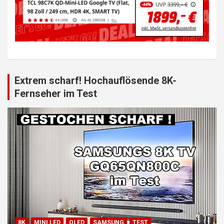
Extrem scharf! Hochauflösende 8K-
Fernseher im Test
8K
MINI LED
QLED
SAMSUNG
TEST