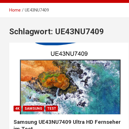
Home
UE43NU7409
Schlagwort:
UE43NU7409
4K
SAMSUNG
TEST
Samsung UE43NU7409 Ultra HD Fernseher
im Test