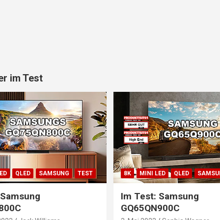
r im Test
LED
QLED
SAMSUNG
TEST
8K
MINI LED
QLED
SAMSU
: Samsung
Im Test: Samsung
800C
GQ65QN900C