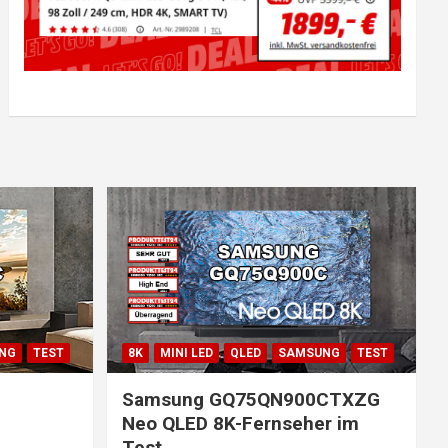
NG
TEST
8K
MINI LED
QLED
SAMSUNG
TEST
Samsung GQ75QN900CTXZG
Neo QLED 8K-Fernseher im
Test