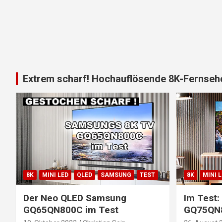
Extrem scharf! Hochauflösende 8K-Fernsehe
8K
MINI LED
QLED
SAMSUNG
TEST
8K
MINI 
Der Neo QLED Samsung
Im Test
GQ65QN800C im Test
GQ75QN