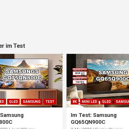
r im Test
LED
QLED
SAMSUNG
TEST
8K
MINI LED
QLED
SAMSU
: Samsung
Im Test: Samsung
800C
GQ65QN900C