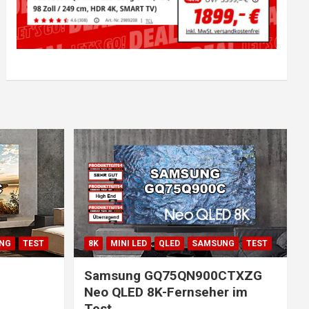
NG
TEST
8K
MINI LED
QLED
SAMSUNG
TEST
Samsung GQ75QN900CTXZG
Neo QLED 8K-Fernseher im
Test