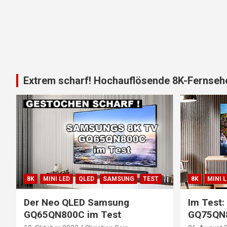
Extrem scharf! Hochauflösende 8K-Fernsehe
8K
MINI LED
QLED
SAMSUNG
TEST
8K
MINI 
Der Neo QLED Samsung
Im Test
GQ65QN800C im Test
GQ75QN