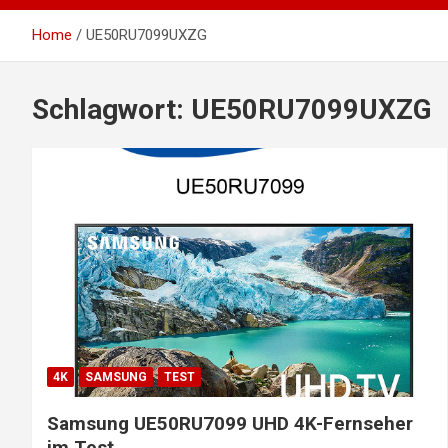
Home
UE50RU7099UXZG
Schlagwort:
UE50RU7099UXZG
4K
SAMSUNG
TEST
Samsung UE50RU7099 UHD 4K-Fernseher
im Test