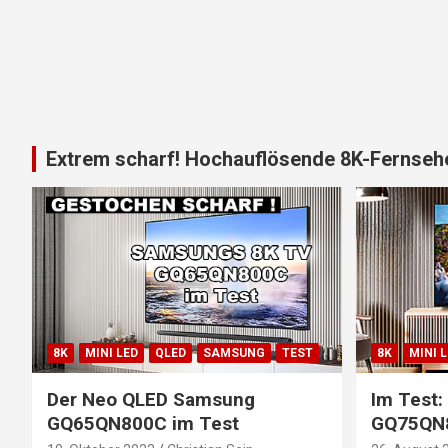
Extrem scharf! Hochauflösende 8K-Fernsehe
8K
MINI LED
QLED
SAMSUNG
TEST
8K
MINI 
Der Neo QLED Samsung
Im Test
GQ65QN800C im Test
GQ75QN