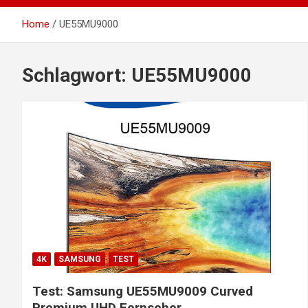
Home
UE55MU9000
Schlagwort:
UE55MU9000
4K
SAMSUNG
TEST
Test: Samsung UE55MU9009 Curved
Premium UHD Fernseher