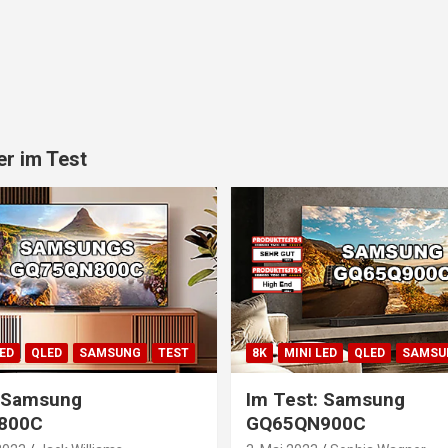
r im Test
LED
QLED
SAMSUNG
TEST
8K
MINI LED
QLED
SAMSU
: Samsung
Im Test: Samsung
800C
GQ65QN900C