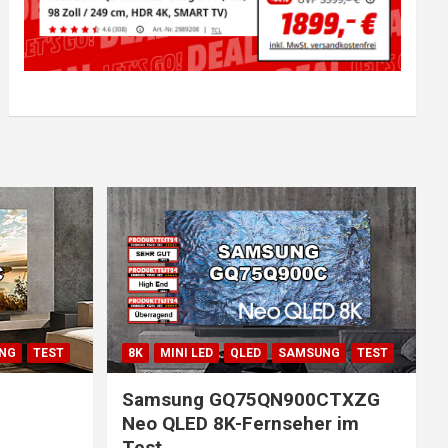
NG
TEST
8K
MINI LED
QLED
SAMSUNG
TEST
Samsung GQ75QN900CTXZG
Neo QLED 8K-Fernseher im
Test