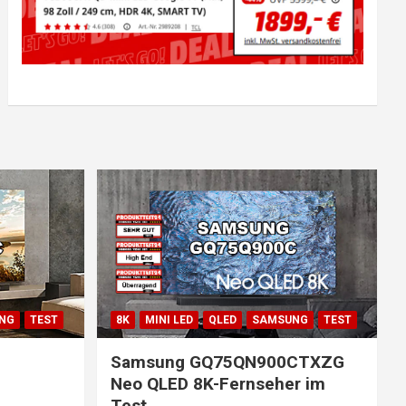
NG
TEST
8K
MINI LED
QLED
SAMSUNG
TEST
Samsung GQ75QN900CTXZG
Neo QLED 8K-Fernseher im
Test