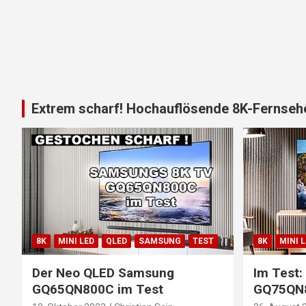
Extrem scharf! Hochauflösende 8K-Fernsehe
8K
MINI LED
QLED
SAMSUNG
TEST
8K
MINI 
Der Neo QLED Samsung
Im Test
GQ65QN800C im Test
GQ75QN