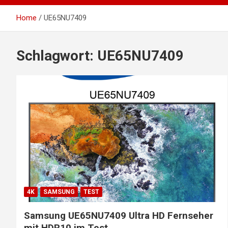
Home
UE65NU7409
Schlagwort:
UE65NU7409
4K
SAMSUNG
TEST
Samsung UE65NU7409 Ultra HD Fernseher
mit HDR10 im Test