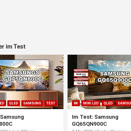
r im Test
LED
QLED
SAMSUNG
TEST
8K
MINI LED
QLED
SAMSU
: Samsung
Im Test: Samsung
800C
GQ65QN900C