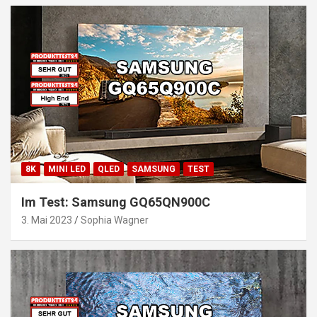
8K
MINI LED
QLED
SAMSUNG
TEST
Im Test: Samsung GQ65QN900C
3. Mai 2023
Sophia Wagner