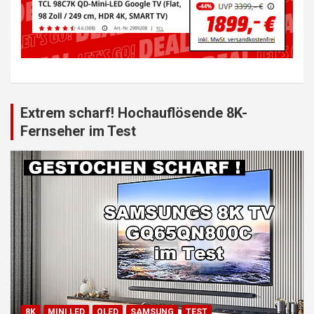
Extrem scharf! Hochauflösende 8K-
Fernseher im Test
8K
MINI LED
QLED
SAMSUNG
TEST