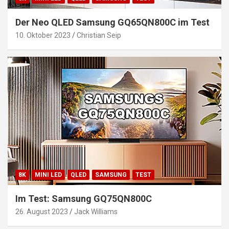
Der Neo QLED Samsung GQ65QN800C im Test
10. Oktober 2023
Christian Seip
8K
MINI LED
QLED
SAMSUNG
TEST
Im Test: Samsung GQ75QN800C
26. August 2023
Jack Williams