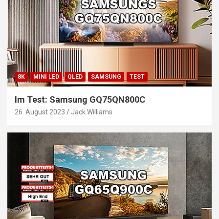
8K
MINI LED
QLED
SAMSUNG
TEST
Im Test: Samsung GQ75QN800C
26. August 2023
Jack Williams