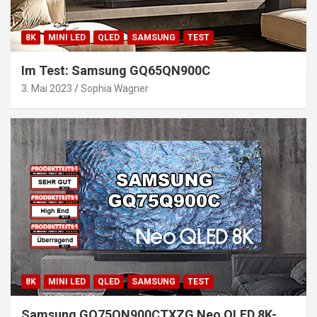
8K
MINI LED
QLED
SAMSUNG
TEST
Im Test: Samsung GQ65QN900C
3. Mai 2023
Sophia Wagner
8K
MINI LED
QLED
SAMSUNG
TEST
Samsung GQ75QN900CTXZG Neo QLED 8K-