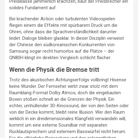
Preisklasse jämmerlich krächzen, baut der Preisbrecher ein
solides Fundament auf.
Bei krachender Action oder turbulenten Videospielen
fliegen einem die Effekte mit spürbarem Druck um die
Ohren, ohne dass die Sprachverständlichkeit darunter
leidet. Dialoge bleiben glasklar. In dieser Disziplin verweist
der Chinese den südkoreanischen Konkurrenten von
Samsung sogar recht humorlos auf die Plätze – der
QN80H klingt im direkten Vergleich schlicht flacher.
Wenn die Physik die Bremse tritt
Trotz des akustischen Achtungserfolgs vollbringt Hisense
keine Wunder. Der Fernseher wirbt zwar stolz mit dem
Raumklang-Format Dolby Atmos, doch die eingebauten
Boxen stoßen schnell an die Grenzen der Physik. Ein
echter, umhüllender 3D-Kinosound, der von den Seiten oder
von der Decke kommt, bleibt reine Illusion. Wer den Raum
wirklich in ein dreidimensionales Klangfeld verwandeln will,
kommt um eine externe Soundbar mit separaten
Rücklautsprechern und externem Basswürfel nicht herum.