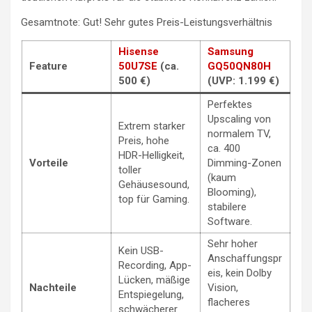
Gesamtnote: Gut! Sehr gutes Preis-Leistungsverhältnis
Hisense
Samsung
Feature
50U7SE
(ca.
GQ50QN80H
500 €)
(UVP: 1.199 €)
Perfektes
Upscaling von
Extrem starker
normalem TV,
Preis, hohe
ca. 400
HDR-Helligkeit,
Vorteile
Dimming-Zonen
toller
(kaum
Gehäusesound,
Blooming),
top für Gaming.
stabilere
Software.
Sehr hoher
Kein USB-
Anschaffungspr
Recording, App-
eis, kein Dolby
Lücken, mäßige
Nachteile
Vision,
Entspiegelung,
flacheres
schwächerer