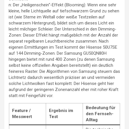
n: Der „Heiligenschein“-Effekt (Blooming): Wenn eine sehr
kleine, helle Lichtquelle auf tiefschwarzem Grund zu sehen
ist (wie Sterne im Weltall oder weiße Textzeilen auf
schwarzem Hintergrund), bildet sich um dieses Licht ein
leicht milchiger Schleier. Der Unterschied in den Dimming-
Zonen: Dieser Effekt hängt maßgeblich mit der Anzahl der
separat regelbaren Leuchtbereiche zusammen. Nach
eigenen Ermittlungen im Test kommt der Hisense 50U7SE
auf 144 Dimming-Zonen. Der Samsung GU50QN80H
hingegen bietet mit rund 400 Zonen (zu denen Samsung
selbst keine offiziellen Angaben bereitstellt) ein deutlich
feineres Raster. Die Algorithmen von Samsung steuern das
Lichtnetz dadurch wesentlich präziser an und vermeiden
solche Lichtwolken fast komplett. Der Hisense geht hier
aufgrund der geringeren Zonenanzahl eher mit roher Kraft
statt mit Feingefühl vor.
Bedeutung für
Feature /
Ergebnis im
den Fernseh-
Messwert
Test
Alltag