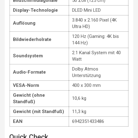
Bildschirmdiagonale
50 Zoll (125 cm)
Display-Technologie
DLED Mini LED
3.840 x 2.160 Pixel (4K
Auflösung
Ultra HD)
120 Hz (Gaming: 4K bis
Bildwiederholrate
144 Hz)
2.1 Kanal System mit 40
Soundsystem
Watt
Dolby Atmos
Audio-Formate
Unterstützung
VESA-Norm
400 x 300 mm
Gewicht (ohne
10,6 kg
Standfuß)
Gewicht (mit Standfuß)
11,3 kg
EAN
6942351433486
Quick Check