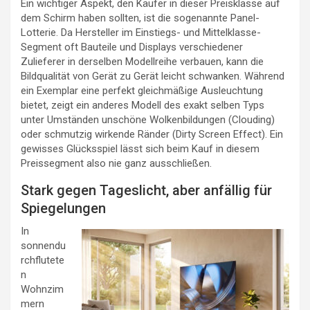
Ein wichtiger Aspekt, den Käufer in dieser Preisklasse auf
dem Schirm haben sollten, ist die sogenannte Panel-
Lotterie. Da Hersteller im Einstiegs- und Mittelklasse-
Segment oft Bauteile und Displays verschiedener
Zulieferer in derselben Modellreihe verbauen, kann die
Bildqualität von Gerät zu Gerät leicht schwanken. Während
ein Exemplar eine perfekt gleichmäßige Ausleuchtung
bietet, zeigt ein anderes Modell des exakt selben Typs
unter Umständen unschöne Wolkenbildungen (Clouding)
oder schmutzig wirkende Ränder (Dirty Screen Effect). Ein
gewisses Glücksspiel lässt sich beim Kauf in diesem
Preissegment also nie ganz ausschließen.
Stark gegen Tageslicht, aber anfällig für
Spiegelungen
In
sonnendu
rchflutete
n
Wohnzim
mern