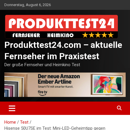
Skip
Donnerstag, August 6, 2026
to
content
Produkttest24.com – aktuelle
Fernseher im Praxistest
Der große Fernseher und Heimkino Test
Home
Test
Hisense 50U7SE im Test: Mini-LED-Geheimtipp gegen